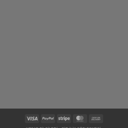
Visa
PayPal
Stripe
MasterCard
Cash
On