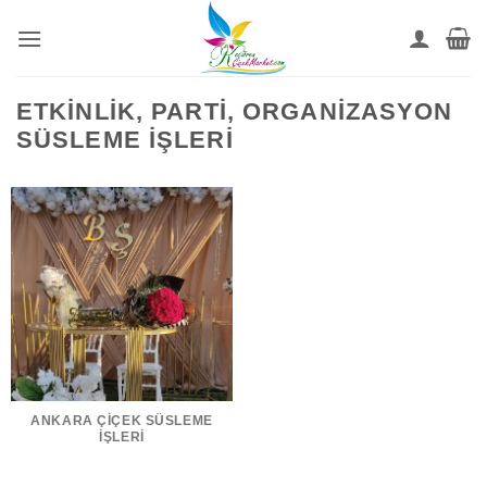
İçeriğe
atla
ETKINLIK, PARTI, ORGANIZASYON
SÜSLEME İŞLERI
ANKARA ÇIÇEK SÜSLEME
İŞLERİ