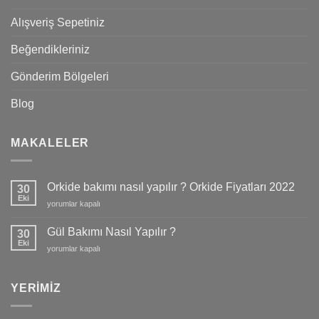
Alışveriş Sepetiniz
Beğendikleriniz
Gönderim Bölgeleri
Blog
MAKALELER
Orkide bakımı nasıl yapılır ? Orkide Fiyatları 2022
30
Eki
Orkide
yorumlar kapalı
bakımı
nasıl
Gül Bakımı Nasıl Yapılır ?
30
yapılır
Eki
Gül
yorumlar kapalı
?
Bakımı
Orkide
Nasıl
Fiyatları
Yapılır
YERIMIZ
2022
?
için
için