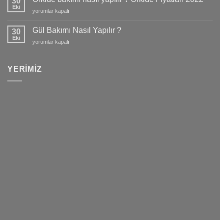
30
Eki
Orkide
yorumlar kapalı
bakımı
nasıl
Gül Bakımı Nasıl Yapılır ?
30
yapılır
Eki
Gül
yorumlar kapalı
?
Bakımı
Orkide
Nasıl
Fiyatları
Yapılır
YERIMIZ
2022
?
için
için