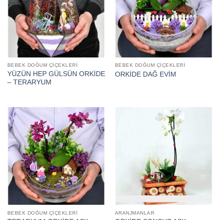
BEBEK DOĞUM ÇIÇEKLERI
BEBEK DOĞUM ÇIÇEKLERI
YÜZÜN HEP GÜLSÜN ORKİDE
ORKİDE DAĞ EVİM
– TERARYUM
BEBEK DOĞUM ÇIÇEKLERI
ARANJMANLAR