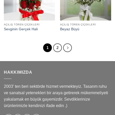
AÇILIŞ TÖREN ÇIÇEKLERI
AÇILIŞ TÖREN ÇIÇEKLERI
Sevginin Gerçek Hali
Beyaz Büyü
1
2
HAKKIMIZDA
2003’ ten beri sektörde hizmet vermekteyiz. Tasarım ruhu
ve sanatsal yetenekleri bir araya getirerek mükemmeliyeti
yakalamak en büyük gayemizdir. Sevdiklerinize
ürünlerimizle kendinizi ifade edin .)