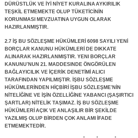
DÜRÜSTLÜK VE İYİ NİYET KURALINA AYKIRILIK
TEŞKİL ETMEMEKTE OLUP TÜKETİCİNİN
KORUNMASI MEVZUATINA UYGUN OLARAK
HAZIRLANMIŞTIR.
2.7 İŞ BU SÖZLEŞME HÜKÜMLERİ 6098 SAYILI YENİ
BORÇLAR KANUNU HÜKÜMLERİ DE DIKKATE
ALINARAK HAZIRLANMIŞTIR. YENI BORÇLAR
KANUNU’NUN 21. MADDESINDE ÖNGÖRÜLEN
BAĞLAYICILIK VE İÇERİK DENETİMİ ALICI
TARAFINDAN YAPILMIŞTIR. İŞBU SÖZLEŞME
HÜKÜMLERİNDEN HİÇBİRİ İŞBU SÖZLEŞME’NİN
NİTELİĞİNE VE İŞİN ÖZELLİĞİNE YABANCI (ŞAŞIRTICI
ŞARTLAR) NİTELİK TAŞIMAZ. İŞ BU SÖZLEŞME
HÜKÜMLERİ AÇIK VE ANLAŞILIR BİR ŞEKİLDE
YAZILMIŞ OLUP BİRDEN ÇOK ANLAMI İFADE
ETMEMEKTEDİR.