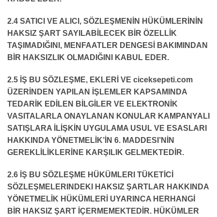
2.4 SATICI VE ALICI, SÖZLEŞMENİN HÜKÜMLERİNİN
HAKSIZ ŞART SAYILABİLECEK BİR ÖZELLİK
TAŞIMADIĞINI, MENFAATLER DENGESİ BAKIMINDAN
BİR HAKSIZLIK OLMADIĞINI KABUL EDER.
2.5 İŞ BU SÖZLEŞME, EKLERİ VE ciceksepeti.com
ÜZERİNDEN YAPILAN İŞLEMLER KAPSAMINDA
TEDARİK EDİLEN BİLGİLER VE ELEKTRONİK
VASITALARLA ONAYLANAN KONULAR KAMPANYALI
SATIŞLARA İLİŞKİN UYGULAMA USUL VE ESASLARI
HAKKINDA YÖNETMELİK’İN 6. MADDESI’NİN
GEREKLİLİKLERİNE KARŞILIK GELMEKTEDİR.
2.6 İŞ BU SÖZLEŞME HÜKÜMLERI TÜKETİCİ
SÖZLEŞMELERINDEKI HAKSIZ ŞARTLAR HAKKINDA
YÖNETMELİK HÜKÜMLERİ UYARINCA HERHANGİ
BİR HAKSIZ ŞART İÇERMEMEKTEDİR. HÜKÜMLER