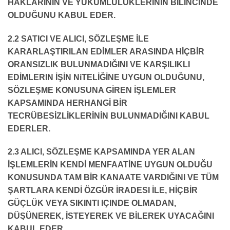
HAKLARININ VE YÜKÜMLÜLÜKLERININ BİLİNCİNDE
OLDUĞUNU KABUL EDER.
2.2 SATICI VE ALICI, SÖZLEŞME İLE
KARARLAŞTIRILAN EDİMLER ARASINDA HİÇBİR
ORANSIZLIK BULUNMADIĞINI VE KARŞILIKLI
EDİMLERIN İŞİN NiTELİĞİNE UYGUN OLDUĞUNU,
SÖZLEŞME KONUSUNA GİREN İŞLEMLER
KAPSAMINDA HERHANGİ BİR
TECRÜBESİZLİKLERİNİN BULUNMADIĞINI KABUL
EDERLER.
2.3 ALICI, SÖZLEŞME KAPSAMINDA YER ALAN
İŞLEMLERİN KENDİ MENFAATİNE UYGUN OLDUĞU
KONUSUNDA TAM BİR KANAATE VARDIĞINI VE TÜM
ŞARTLARA KENDİ ÖZGÜR İRADESI İLE, HİÇBİR
GÜÇLÜK VEYA SIKINTI IÇINDE OLMADAN,
DÜŞÜNEREK, İSTEYEREK VE BİLEREK UYACAĞINI
KABUL EDER.