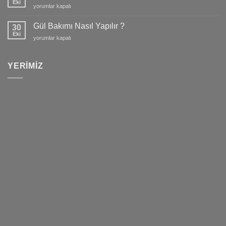
Eki
Orkide
yorumlar kapalı
bakımı
nasıl
Gül Bakımı Nasıl Yapılır ?
30
yapılır
Eki
Gül
yorumlar kapalı
?
Bakımı
Orkide
Nasıl
Fiyatları
Yapılır
YERIMIZ
2022
?
için
için