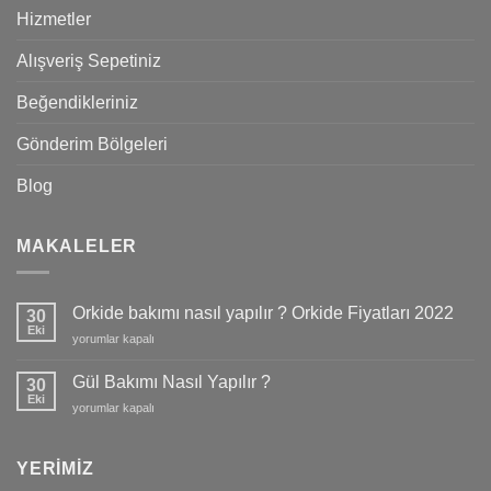
Hizmetler
Alışveriş Sepetiniz
Beğendikleriniz
Gönderim Bölgeleri
Blog
MAKALELER
Orkide bakımı nasıl yapılır ? Orkide Fiyatları 2022
30
Eki
Orkide
yorumlar kapalı
bakımı
nasıl
Gül Bakımı Nasıl Yapılır ?
30
yapılır
Eki
Gül
yorumlar kapalı
?
Bakımı
Orkide
Nasıl
Fiyatları
Yapılır
YERIMIZ
2022
?
için