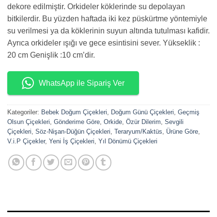
dekore edilmiştir. Orkideler köklerinde su depolayan
bitkilerdir. Bu yüzden haftada iki kez püskürtme yöntemiyle
su verilmesi ya da köklerinin suyun altında tutulması kafidir.
Ayrıca orkideler ışığı ve gece esintisini sever. Yükseklik :
20 cm Genişlik :10 cm’dir.
WhatsApp ile Sipariş Ver
Kategoriler:
Bebek Doğum Çiçekleri
,
Doğum Günü Çiçekleri
,
Geçmiş
Olsun Çiçekleri
,
Gönderime Göre
,
Orkide
,
Özür Dilerim
,
Sevgili
Çiçekleri
,
Söz-Nişan-Düğün Çiçekleri
,
Teraryum/Kaktüs
,
Ürüne Göre
,
V.i.P Çiçekler
,
Yeni İş Çiçekleri
,
Yıl Dönümü Çiçekleri