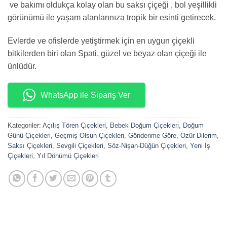
ve bakımı oldukça kolay olan bu saksı çiçeği , bol yeşillikli
görünümü ile yaşam alanlarınıza tropik bir esinti getirecek.
Evlerde ve ofislerde yetiştirmek için en uygun çiçekli
bitkilerden biri olan Spati, güzel ve beyaz olan çiçeği ile
ünlüdür.
WhatsApp ile Sipariş Ver
Kategoriler:
Açılış Tören Çiçekleri
,
Bebek Doğum Çiçekleri
,
Doğum
Günü Çiçekleri
,
Geçmiş Olsun Çiçekleri
,
Gönderime Göre
,
Özür Dilerim
,
Saksı Çiçekleri
,
Sevgili Çiçekleri
,
Söz-Nişan-Düğün Çiçekleri
,
Yeni İş
Çiçekleri
,
Yıl Dönümü Çiçekleri