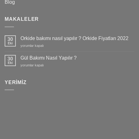
Blog
MAKALELER
Orkide bakımı nasıl yapılır ? Orkide Fiyatları 2022
30
Eki
Orkide
yorumlar kapalı
bakımı
nasıl
Gül Bakımı Nasıl Yapılır ?
30
yapılır
Eki
Gül
yorumlar kapalı
?
Bakımı
Orkide
Nasıl
Fiyatları
Yapılır
YERIMIZ
2022
?
için
için