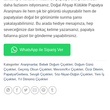
daha fazlasını istiyorsanız, Doğal Ahşap Kütükte Papatya
Aranjmanı ile hem şık bir görüntü oluşturabilir hem de
papatyaları doğal bir görünümle sunma şansı
yakalayabilirsiniz. Bu arada hediye mesajınıza, hep
seveceğinize dair birkaç kelime yazarsanız, papatya
fallarına güzel bir gönderme yapabilirsiniz.
WhatsApp ile Sipariş Ver
Kategoriler:
Aranjmanlar
,
Bebek Doğum Çiçekleri
,
Doğum Günü
Çiçekleri
,
Geçmiş Olsun Çiçekleri
,
Mevsim/Kır Çiçekleri
,
Özür Dilerim
,
Papatya/Gerbera
,
Sevgili Çiçekleri
,
Söz-Nişan-Düğün Çiçekleri
,
Yeni İş
Çiçekleri
,
Yıl Dönümü Çiçekleri