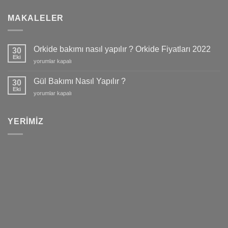
MAKALELER
Orkide bakımı nasıl yapılır ? Orkide Fiyatları 2022
30
Eki
Orkide
yorumlar kapalı
bakımı
nasıl
Gül Bakımı Nasıl Yapılır ?
30
yapılır
Eki
Gül
yorumlar kapalı
?
Bakımı
Orkide
Nasıl
Fiyatları
Yapılır
YERIMIZ
2022
?
için
için