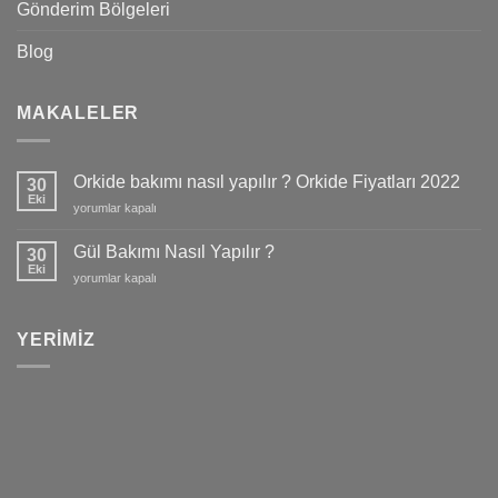
Gönderim Bölgeleri
Blog
MAKALELER
Orkide bakımı nasıl yapılır ? Orkide Fiyatları 2022
30
Eki
Orkide
yorumlar kapalı
bakımı
nasıl
Gül Bakımı Nasıl Yapılır ?
30
yapılır
Eki
Gül
yorumlar kapalı
?
Bakımı
Orkide
Nasıl
Fiyatları
Yapılır
YERIMIZ
2022
?
için
için