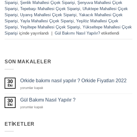
Siparişi
,
Şenlik Mahallesi Çiçek Siparişi
,
Şenyuva Mahallesi Çiçek
Siparişi
,
Tepebaşı Mahallesi Çiçek Siparişi
,
Ufuktepe Mahallesi Çiçek
Siparişi
,
Uyanış Mahallesi Çiçek Siparişi
,
Yakacık Mahallesi Çiçek
Siparişi
,
Yayla Mahallesi Çiçek Siparişi
,
Yeşilöz Mahallesi Çiçek
Siparişi
,
Yeşiltepe Mahallesi Çiçek Siparişi
,
Yükseltepe Mahallesi Çiçek
Siparişi
içinde yayınlandı
|
Gül Bakımı Nasıl Yapılır?
etiketlendi
SON MAKALELER
Orkide bakımı nasıl yapılır ? Orkide Fiyatları 2022
30
Eki
Orkide
yorumlar kapalı
bakımı
nasıl
Gül Bakımı Nasıl Yapılır ?
30
yapılır
Eki
Gül
yorumlar kapalı
?
Bakımı
Orkide
Nasıl
Fiyatları
Yapılır
ETIKETLER
2022
?
için
için