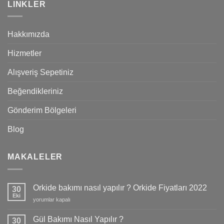
LINKLER
Hakkımızda
Hizmetler
Alışveriş Sepetiniz
Beğendikleriniz
Gönderim Bölgeleri
Blog
MAKALELER
Orkide bakımı nasıl yapılır ? Orkide Fiyatları 2022
30
Eki
Orkide
yorumlar kapalı
bakımı
nasıl
Gül Bakımı Nasıl Yapılır ?
30