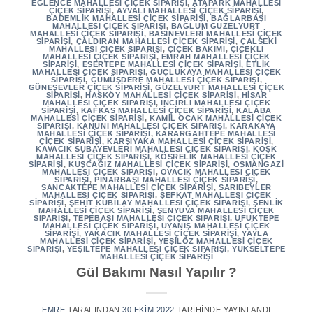
EĞLENCE MAHALLESI ÇIÇEK SIPARIŞI
,
ATAPARK MAHALLESI
ÇIÇEK SIPARIŞI
,
AYVALI MAHALLESI ÇIÇEK SIPARIŞI
,
BADEMLIK MAHALLESI ÇIÇEK SIPARIŞI
,
BAĞLARBAŞI
MAHALLESI ÇIÇEK SIPARIŞI
,
BAĞLUM GÜZELYURT
MAHALLESI ÇIÇEK SIPARIŞI
,
BASINEVLERI MAHALLESI ÇIÇEK
SIPARIŞI
,
ÇALDIRAN MAHALLESI ÇIÇEK SIPARIŞI
,
ÇALSEKI
MAHALLESI ÇIÇEK SIPARIŞI
,
ÇIÇEK BAKIMI
,
ÇIÇEKLI
MAHALLESI ÇIÇEK SIPARIŞI
,
EMRAH MAHALLESI ÇIÇEK
SIPARIŞI
,
ESERTEPE MAHALLESI ÇIÇEK SIPARIŞI
,
ETLIK
MAHALLESI ÇIÇEK SIPARIŞI
,
GÜÇLÜKAYA MAHALLESI ÇIÇEK
SIPARIŞI
,
GÜMÜŞDERE MAHALLESI ÇIÇEK SIPARIŞI
,
GÜNEŞEVLER ÇIÇEK SIPARIŞI
,
GÜZELYURT MAHALLESI ÇIÇEK
SIPARIŞI
,
HASKÖY MAHALLESI ÇIÇEK SIPARIŞI
,
HISAR
MAHALLESI ÇIÇEK SIPARIŞI
,
İNCIRLI MAHALLESI ÇIÇEK
SIPARIŞI
,
KAFKAS MAHALLESI ÇIÇEK SIPARIŞI
,
KALABA
MAHALLESI ÇIÇEK SIPARIŞI
,
KAMIL OCAK MAHALLESI ÇIÇEK
SIPARIŞI
,
KANUNI MAHALLESI ÇIÇEK SIPARIŞI
,
KARAKAYA
MAHALLESI ÇIÇEK SIPARIŞI
,
KARARGAHTEPE MAHALLESI
ÇIÇEK SIPARIŞI
,
KARŞIYAKA MAHALLESI ÇIÇEK SIPARIŞI
,
KAVACIK SUBAYEVLERI MAHALLESI ÇIÇEK SIPARIŞI
,
KÖŞK
MAHALLESI ÇIÇEK SIPARIŞI
,
KÖSRELIK MAHALLESI ÇIÇEK
SIPARIŞI
,
KUŞCAĞIZ MAHALLESI ÇIÇEK SIPARIŞI
,
OSMANGAZI
MAHALLESI ÇIÇEK SIPARIŞI
,
OVACIK MAHALLESI ÇIÇEK
SIPARIŞI
,
PINARBAŞI MAHALLESI ÇIÇEK SIPARIŞI
,
SANCAKTEPE MAHALLESI ÇIÇEK SIPARIŞI
,
SARIBEYLER
MAHALLESI ÇIÇEK SIPARIŞI
,
ŞEFKAT MAHALLESI ÇIÇEK
SIPARIŞI
,
ŞEHIT KUBILAY MAHALLESI ÇIÇEK SIPARIŞI
,
ŞENLIK
MAHALLESI ÇIÇEK SIPARIŞI
,
ŞENYUVA MAHALLESI ÇIÇEK
SIPARIŞI
,
TEPEBAŞI MAHALLESI ÇIÇEK SIPARIŞI
,
UFUKTEPE
MAHALLESI ÇIÇEK SIPARIŞI
,
UYANIŞ MAHALLESI ÇIÇEK
SIPARIŞI
,
YAKACIK MAHALLESI ÇIÇEK SIPARIŞI
,
YAYLA
MAHALLESI ÇIÇEK SIPARIŞI
,
YEŞILÖZ MAHALLESI ÇIÇEK
SIPARIŞI
,
YEŞILTEPE MAHALLESI ÇIÇEK SIPARIŞI
,
YÜKSELTEPE
MAHALLESI ÇIÇEK SIPARIŞI
Gül Bakımı Nasıl Yapılır ?
EMRE
TARAFINDAN
30 EKIM 2022
TARIHINDE YAYINLANDI