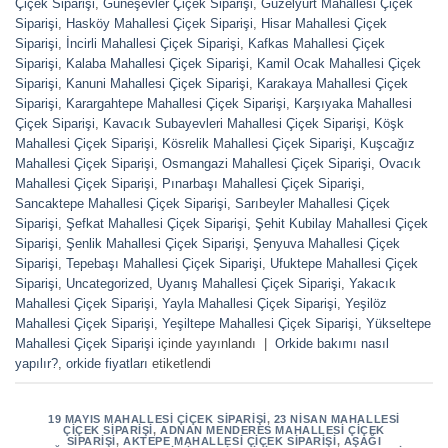
Çiçek Siparişi
,
Güneşevler Çiçek Siparişi
,
Güzelyurt Mahallesi Çiçek
Siparişi
,
Hasköy Mahallesi Çiçek Siparişi
,
Hisar Mahallesi Çiçek
Siparişi
,
İncirli Mahallesi Çiçek Siparişi
,
Kafkas Mahallesi Çiçek
Siparişi
,
Kalaba Mahallesi Çiçek Siparişi
,
Kamil Ocak Mahallesi Çiçek
Siparişi
,
Kanuni Mahallesi Çiçek Siparişi
,
Karakaya Mahallesi Çiçek
Siparişi
,
Karargahtepe Mahallesi Çiçek Siparişi
,
Karşıyaka Mahallesi
Çiçek Siparişi
,
Kavacık Subayevleri Mahallesi Çiçek Siparişi
,
Köşk
Mahallesi Çiçek Siparişi
,
Kösrelik Mahallesi Çiçek Siparişi
,
Kuşcağız
Mahallesi Çiçek Siparişi
,
Osmangazi Mahallesi Çiçek Siparişi
,
Ovacık
Mahallesi Çiçek Siparişi
,
Pınarbaşı Mahallesi Çiçek Siparişi
,
Sancaktepe Mahallesi Çiçek Siparişi
,
Sarıbeyler Mahallesi Çiçek
Siparişi
,
Şefkat Mahallesi Çiçek Siparişi
,
Şehit Kubilay Mahallesi Çiçek
Siparişi
,
Şenlik Mahallesi Çiçek Siparişi
,
Şenyuva Mahallesi Çiçek
Siparişi
,
Tepebaşı Mahallesi Çiçek Siparişi
,
Ufuktepe Mahallesi Çiçek
Siparişi
,
Uncategorized
,
Uyanış Mahallesi Çiçek Siparişi
,
Yakacık
Mahallesi Çiçek Siparişi
,
Yayla Mahallesi Çiçek Siparişi
,
Yeşilöz
Mahallesi Çiçek Siparişi
,
Yeşiltepe Mahallesi Çiçek Siparişi
,
Yükseltepe
Mahallesi Çiçek Siparişi
içinde yayınlandı
|
Orkide bakımı nasıl
yapılır?
,
orkide fiyatları
etiketlendi
19 MAYIS MAHALLESI ÇIÇEK SIPARIŞI
,
23 NISAN MAHALLESI
ÇIÇEK SIPARIŞI
,
ADNAN MENDERES MAHALLESI ÇIÇEK
SIPARIŞI
,
AKTEPE MAHALLESI ÇIÇEK SIPARIŞI
,
AŞAĞI