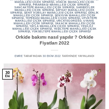
MAHALLESI ÇIÇEK SIPARIŞI
,
OVACIK MAHALLESI ÇIÇEK
SIPARIŞI
,
PINARBAŞI MAHALLESI ÇIÇEK SIPARIŞI
,
SANCAKTEPE MAHALLESI ÇIÇEK SIPARIŞI
,
SARIBEYLER
MAHALLESI ÇIÇEK SIPARIŞI
,
ŞEFKAT MAHALLESI ÇIÇEK
SIPARIŞI
,
ŞEHIT KUBILAY MAHALLESI ÇIÇEK SIPARIŞI
,
ŞENLIK
MAHALLESI ÇIÇEK SIPARIŞI
,
ŞENYUVA MAHALLESI ÇIÇEK
SIPARIŞI
,
TEPEBAŞI MAHALLESI ÇIÇEK SIPARIŞI
,
UFUKTEPE
MAHALLESI ÇIÇEK SIPARIŞI
,
UNCATEGORIZED
,
UYANIŞ
MAHALLESI ÇIÇEK SIPARIŞI
,
YAKACIK MAHALLESI ÇIÇEK
SIPARIŞI
,
YAYLA MAHALLESI ÇIÇEK SIPARIŞI
,
YEŞILÖZ
MAHALLESI ÇIÇEK SIPARIŞI
,
YEŞILTEPE MAHALLESI ÇIÇEK
SIPARIŞI
,
YÜKSELTEPE MAHALLESI ÇIÇEK SIPARIŞI
Orkide bakımı nasıl yapılır ? Orkide
Fiyatları 2022
EMRE
TARAFINDAN
30 EKIM 2022
TARIHINDE YAYINLANDI
30
Eki