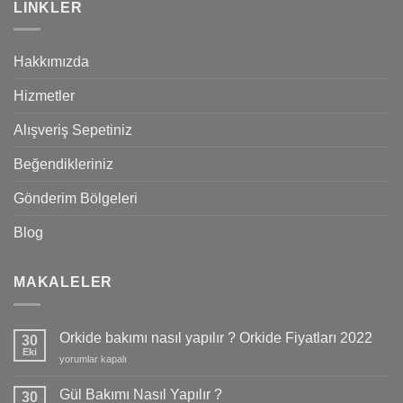
LINKLER
Hakkımızda
Hizmetler
Alışveriş Sepetiniz
Beğendikleriniz
Gönderim Bölgeleri
Blog
MAKALELER
Orkide bakımı nasıl yapılır ? Orkide Fiyatları 2022
30
Eki
Orkide
yorumlar kapalı
bakımı
nasıl
Gül Bakımı Nasıl Yapılır ?
30