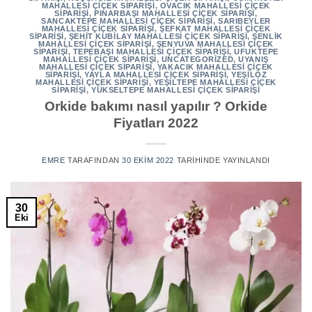
MAHALLESI ÇIÇEK SIPARIŞI
,
OVACIK MAHALLESI ÇIÇEK
SIPARIŞI
,
PINARBAŞI MAHALLESI ÇIÇEK SIPARIŞI
,
SANCAKTEPE MAHALLESI ÇIÇEK SIPARIŞI
,
SARIBEYLER
MAHALLESI ÇIÇEK SIPARIŞI
,
ŞEFKAT MAHALLESI ÇIÇEK
SIPARIŞI
,
ŞEHIT KUBILAY MAHALLESI ÇIÇEK SIPARIŞI
,
ŞENLIK
MAHALLESI ÇIÇEK SIPARIŞI
,
ŞENYUVA MAHALLESI ÇIÇEK
SIPARIŞI
,
TEPEBAŞI MAHALLESI ÇIÇEK SIPARIŞI
,
UFUKTEPE
MAHALLESI ÇIÇEK SIPARIŞI
,
UNCATEGORIZED
,
UYANIŞ
MAHALLESI ÇIÇEK SIPARIŞI
,
YAKACIK MAHALLESI ÇIÇEK
SIPARIŞI
,
YAYLA MAHALLESI ÇIÇEK SIPARIŞI
,
YEŞILÖZ
MAHALLESI ÇIÇEK SIPARIŞI
,
YEŞILTEPE MAHALLESI ÇIÇEK
SIPARIŞI
,
YÜKSELTEPE MAHALLESI ÇIÇEK SIPARIŞI
Orkide bakımı nasıl yapılır ? Orkide
Fiyatları 2022
EMRE
TARAFINDAN
30 EKIM 2022
TARIHINDE YAYINLANDI
30
Eki