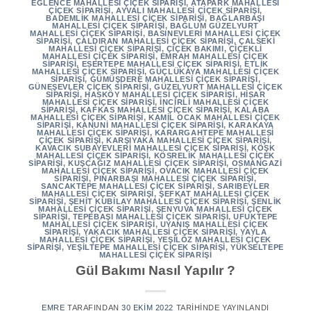
EĞLENCE MAHALLESI ÇIÇEK SIPARIŞI
,
ATAPARK MAHALLESI
ÇIÇEK SIPARIŞI
,
AYVALI MAHALLESI ÇIÇEK SIPARIŞI
,
BADEMLIK MAHALLESI ÇIÇEK SIPARIŞI
,
BAĞLARBAŞI
MAHALLESI ÇIÇEK SIPARIŞI
,
BAĞLUM GÜZELYURT
MAHALLESI ÇIÇEK SIPARIŞI
,
BASINEVLERI MAHALLESI ÇIÇEK
SIPARIŞI
,
ÇALDIRAN MAHALLESI ÇIÇEK SIPARIŞI
,
ÇALSEKI
MAHALLESI ÇIÇEK SIPARIŞI
,
ÇIÇEK BAKIMI
,
ÇIÇEKLI
MAHALLESI ÇIÇEK SIPARIŞI
,
EMRAH MAHALLESI ÇIÇEK
SIPARIŞI
,
ESERTEPE MAHALLESI ÇIÇEK SIPARIŞI
,
ETLIK
MAHALLESI ÇIÇEK SIPARIŞI
,
GÜÇLÜKAYA MAHALLESI ÇIÇEK
SIPARIŞI
,
GÜMÜŞDERE MAHALLESI ÇIÇEK SIPARIŞI
,
GÜNEŞEVLER ÇIÇEK SIPARIŞI
,
GÜZELYURT MAHALLESI ÇIÇEK
SIPARIŞI
,
HASKÖY MAHALLESI ÇIÇEK SIPARIŞI
,
HISAR
MAHALLESI ÇIÇEK SIPARIŞI
,
İNCIRLI MAHALLESI ÇIÇEK
SIPARIŞI
,
KAFKAS MAHALLESI ÇIÇEK SIPARIŞI
,
KALABA
MAHALLESI ÇIÇEK SIPARIŞI
,
KAMIL OCAK MAHALLESI ÇIÇEK
SIPARIŞI
,
KANUNI MAHALLESI ÇIÇEK SIPARIŞI
,
KARAKAYA
MAHALLESI ÇIÇEK SIPARIŞI
,
KARARGAHTEPE MAHALLESI
ÇIÇEK SIPARIŞI
,
KARŞIYAKA MAHALLESI ÇIÇEK SIPARIŞI
,
KAVACIK SUBAYEVLERI MAHALLESI ÇIÇEK SIPARIŞI
,
KÖŞK
MAHALLESI ÇIÇEK SIPARIŞI
,
KÖSRELIK MAHALLESI ÇIÇEK
SIPARIŞI
,
KUŞCAĞIZ MAHALLESI ÇIÇEK SIPARIŞI
,
OSMANGAZI
MAHALLESI ÇIÇEK SIPARIŞI
,
OVACIK MAHALLESI ÇIÇEK
SIPARIŞI
,
PINARBAŞI MAHALLESI ÇIÇEK SIPARIŞI
,
SANCAKTEPE MAHALLESI ÇIÇEK SIPARIŞI
,
SARIBEYLER
MAHALLESI ÇIÇEK SIPARIŞI
,
ŞEFKAT MAHALLESI ÇIÇEK
SIPARIŞI
,
ŞEHIT KUBILAY MAHALLESI ÇIÇEK SIPARIŞI
,
ŞENLIK
MAHALLESI ÇIÇEK SIPARIŞI
,
ŞENYUVA MAHALLESI ÇIÇEK
SIPARIŞI
,
TEPEBAŞI MAHALLESI ÇIÇEK SIPARIŞI
,
UFUKTEPE
MAHALLESI ÇIÇEK SIPARIŞI
,
UYANIŞ MAHALLESI ÇIÇEK
SIPARIŞI
,
YAKACIK MAHALLESI ÇIÇEK SIPARIŞI
,
YAYLA
MAHALLESI ÇIÇEK SIPARIŞI
,
YEŞILÖZ MAHALLESI ÇIÇEK
SIPARIŞI
,
YEŞILTEPE MAHALLESI ÇIÇEK SIPARIŞI
,
YÜKSELTEPE
MAHALLESI ÇIÇEK SIPARIŞI
Gül Bakımı Nasıl Yapılır ?
EMRE
TARAFINDAN
30 EKIM 2022
TARIHINDE YAYINLANDI