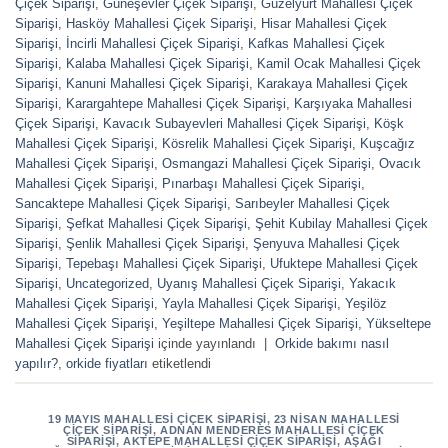
Çiçek Siparişi
,
Güneşevler Çiçek Siparişi
,
Güzelyurt Mahallesi Çiçek
Siparişi
,
Hasköy Mahallesi Çiçek Siparişi
,
Hisar Mahallesi Çiçek
Siparişi
,
İncirli Mahallesi Çiçek Siparişi
,
Kafkas Mahallesi Çiçek
Siparişi
,
Kalaba Mahallesi Çiçek Siparişi
,
Kamil Ocak Mahallesi Çiçek
Siparişi
,
Kanuni Mahallesi Çiçek Siparişi
,
Karakaya Mahallesi Çiçek
Siparişi
,
Karargahtepe Mahallesi Çiçek Siparişi
,
Karşıyaka Mahallesi
Çiçek Siparişi
,
Kavacık Subayevleri Mahallesi Çiçek Siparişi
,
Köşk
Mahallesi Çiçek Siparişi
,
Kösrelik Mahallesi Çiçek Siparişi
,
Kuşcağız
Mahallesi Çiçek Siparişi
,
Osmangazi Mahallesi Çiçek Siparişi
,
Ovacık
Mahallesi Çiçek Siparişi
,
Pınarbaşı Mahallesi Çiçek Siparişi
,
Sancaktepe Mahallesi Çiçek Siparişi
,
Sarıbeyler Mahallesi Çiçek
Siparişi
,
Şefkat Mahallesi Çiçek Siparişi
,
Şehit Kubilay Mahallesi Çiçek
Siparişi
,
Şenlik Mahallesi Çiçek Siparişi
,
Şenyuva Mahallesi Çiçek
Siparişi
,
Tepebaşı Mahallesi Çiçek Siparişi
,
Ufuktepe Mahallesi Çiçek
Siparişi
,
Uncategorized
,
Uyanış Mahallesi Çiçek Siparişi
,
Yakacık
Mahallesi Çiçek Siparişi
,
Yayla Mahallesi Çiçek Siparişi
,
Yeşilöz
Mahallesi Çiçek Siparişi
,
Yeşiltepe Mahallesi Çiçek Siparişi
,
Yükseltepe
Mahallesi Çiçek Siparişi
içinde yayınlandı
|
Orkide bakımı nasıl
yapılır?
,
orkide fiyatları
etiketlendi
19 MAYIS MAHALLESI ÇIÇEK SIPARIŞI
,
23 NISAN MAHALLESI
ÇIÇEK SIPARIŞI
,
ADNAN MENDERES MAHALLESI ÇIÇEK
SIPARIŞI
,
AKTEPE MAHALLESI ÇIÇEK SIPARIŞI
,
AŞAĞI