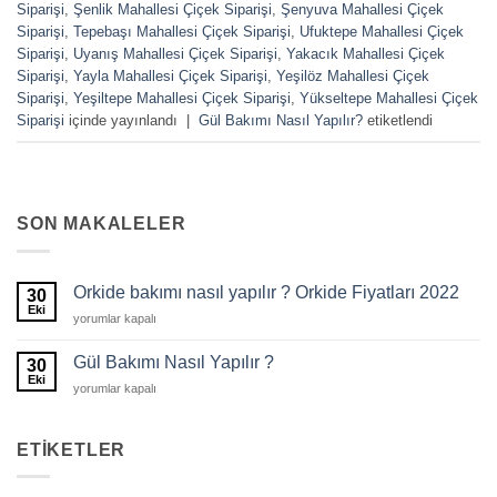
Siparişi
,
Şenlik Mahallesi Çiçek Siparişi
,
Şenyuva Mahallesi Çiçek
Siparişi
,
Tepebaşı Mahallesi Çiçek Siparişi
,
Ufuktepe Mahallesi Çiçek
Siparişi
,
Uyanış Mahallesi Çiçek Siparişi
,
Yakacık Mahallesi Çiçek
Siparişi
,
Yayla Mahallesi Çiçek Siparişi
,
Yeşilöz Mahallesi Çiçek
Siparişi
,
Yeşiltepe Mahallesi Çiçek Siparişi
,
Yükseltepe Mahallesi Çiçek
Siparişi
içinde yayınlandı
|
Gül Bakımı Nasıl Yapılır?
etiketlendi
SON MAKALELER
Orkide bakımı nasıl yapılır ? Orkide Fiyatları 2022
30
Eki
Orkide
yorumlar kapalı
bakımı
nasıl
Gül Bakımı Nasıl Yapılır ?
30
yapılır
Eki
Gül
yorumlar kapalı
?
Bakımı
Orkide
Nasıl
Fiyatları
Yapılır
ETIKETLER
2022
?
için
için