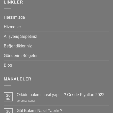
LINKLER
Hakkımızda
Hizmetler
Alışveriş Sepetiniz
Beğendikleriniz
Gönderim Bölgeleri
Blog
MAKALELER
Orkide bakımı nasıl yapılır ? Orkide Fiyatları 2022
30
Eki
Orkide
yorumlar kapalı
bakımı
nasıl
Gül Bakımı Nasıl Yapılır ?
30