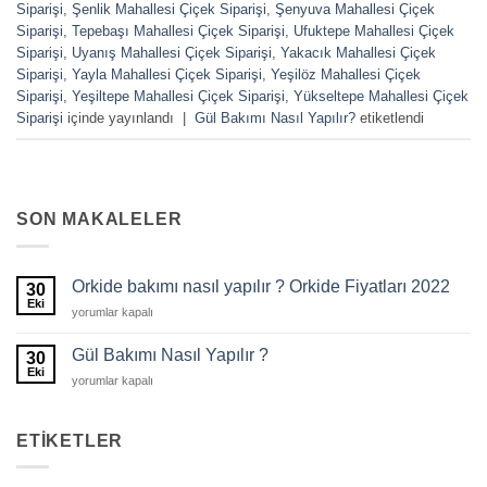
Siparişi
,
Şenlik Mahallesi Çiçek Siparişi
,
Şenyuva Mahallesi Çiçek
Siparişi
,
Tepebaşı Mahallesi Çiçek Siparişi
,
Ufuktepe Mahallesi Çiçek
Siparişi
,
Uyanış Mahallesi Çiçek Siparişi
,
Yakacık Mahallesi Çiçek
Siparişi
,
Yayla Mahallesi Çiçek Siparişi
,
Yeşilöz Mahallesi Çiçek
Siparişi
,
Yeşiltepe Mahallesi Çiçek Siparişi
,
Yükseltepe Mahallesi Çiçek
Siparişi
içinde yayınlandı
|
Gül Bakımı Nasıl Yapılır?
etiketlendi
SON MAKALELER
Orkide bakımı nasıl yapılır ? Orkide Fiyatları 2022
30
Eki
Orkide
yorumlar kapalı
bakımı
nasıl
Gül Bakımı Nasıl Yapılır ?
30
yapılır
Eki
Gül
yorumlar kapalı
?
Bakımı
Orkide
Nasıl
Fiyatları
Yapılır
ETIKETLER
2022
?
için
için