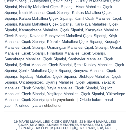
Çiçek Siparişi
,
Güneşevler Çiçek Siparişi
,
Güzelyurt Mahallesi Çiçek
Siparişi
,
Hasköy Mahallesi Çiçek Siparişi
,
Hisar Mahallesi Çiçek
Siparişi
,
İncirli Mahallesi Çiçek Siparişi
,
Kafkas Mahallesi Çiçek
Siparişi
,
Kalaba Mahallesi Çiçek Siparişi
,
Kamil Ocak Mahallesi Çiçek
Siparişi
,
Kanuni Mahallesi Çiçek Siparişi
,
Karakaya Mahallesi Çiçek
Siparişi
,
Karargahtepe Mahallesi Çiçek Siparişi
,
Karşıyaka Mahallesi
Çiçek Siparişi
,
Kavacık Subayevleri Mahallesi Çiçek Siparişi
,
Köşk
Mahallesi Çiçek Siparişi
,
Kösrelik Mahallesi Çiçek Siparişi
,
Kuşcağız
Mahallesi Çiçek Siparişi
,
Osmangazi Mahallesi Çiçek Siparişi
,
Ovacık
Mahallesi Çiçek Siparişi
,
Pınarbaşı Mahallesi Çiçek Siparişi
,
Sancaktepe Mahallesi Çiçek Siparişi
,
Sarıbeyler Mahallesi Çiçek
Siparişi
,
Şefkat Mahallesi Çiçek Siparişi
,
Şehit Kubilay Mahallesi Çiçek
Siparişi
,
Şenlik Mahallesi Çiçek Siparişi
,
Şenyuva Mahallesi Çiçek
Siparişi
,
Tepebaşı Mahallesi Çiçek Siparişi
,
Ufuktepe Mahallesi Çiçek
Siparişi
,
Uncategorized
,
Uyanış Mahallesi Çiçek Siparişi
,
Yakacık
Mahallesi Çiçek Siparişi
,
Yayla Mahallesi Çiçek Siparişi
,
Yeşilöz
Mahallesi Çiçek Siparişi
,
Yeşiltepe Mahallesi Çiçek Siparişi
,
Yükseltepe
Mahallesi Çiçek Siparişi
içinde yayınlandı
|
Orkide bakımı nasıl
yapılır?
,
orkide fiyatları
etiketlendi
19 MAYIS MAHALLESI ÇIÇEK SIPARIŞI
,
23 NISAN MAHALLESI
ÇIÇEK SIPARIŞI
,
ADNAN MENDERES MAHALLESI ÇIÇEK
SIPARIŞI
,
AKTEPE MAHALLESI ÇIÇEK SIPARIŞI
,
AŞAĞI