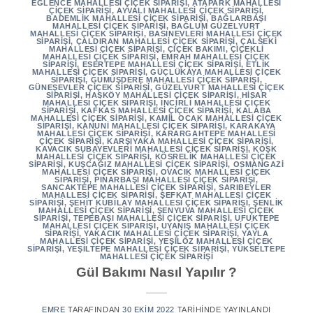
EĞLENCE MAHALLESI ÇIÇEK SIPARIŞI
,
ATAPARK MAHALLESI
ÇIÇEK SIPARIŞI
,
AYVALI MAHALLESI ÇIÇEK SIPARIŞI
,
BADEMLIK MAHALLESI ÇIÇEK SIPARIŞI
,
BAĞLARBAŞI
MAHALLESI ÇIÇEK SIPARIŞI
,
BAĞLUM GÜZELYURT
MAHALLESI ÇIÇEK SIPARIŞI
,
BASINEVLERI MAHALLESI ÇIÇEK
SIPARIŞI
,
ÇALDIRAN MAHALLESI ÇIÇEK SIPARIŞI
,
ÇALSEKI
MAHALLESI ÇIÇEK SIPARIŞI
,
ÇIÇEK BAKIMI
,
ÇIÇEKLI
MAHALLESI ÇIÇEK SIPARIŞI
,
EMRAH MAHALLESI ÇIÇEK
SIPARIŞI
,
ESERTEPE MAHALLESI ÇIÇEK SIPARIŞI
,
ETLIK
MAHALLESI ÇIÇEK SIPARIŞI
,
GÜÇLÜKAYA MAHALLESI ÇIÇEK
SIPARIŞI
,
GÜMÜŞDERE MAHALLESI ÇIÇEK SIPARIŞI
,
GÜNEŞEVLER ÇIÇEK SIPARIŞI
,
GÜZELYURT MAHALLESI ÇIÇEK
SIPARIŞI
,
HASKÖY MAHALLESI ÇIÇEK SIPARIŞI
,
HISAR
MAHALLESI ÇIÇEK SIPARIŞI
,
İNCIRLI MAHALLESI ÇIÇEK
SIPARIŞI
,
KAFKAS MAHALLESI ÇIÇEK SIPARIŞI
,
KALABA
MAHALLESI ÇIÇEK SIPARIŞI
,
KAMIL OCAK MAHALLESI ÇIÇEK
SIPARIŞI
,
KANUNI MAHALLESI ÇIÇEK SIPARIŞI
,
KARAKAYA
MAHALLESI ÇIÇEK SIPARIŞI
,
KARARGAHTEPE MAHALLESI
ÇIÇEK SIPARIŞI
,
KARŞIYAKA MAHALLESI ÇIÇEK SIPARIŞI
,
KAVACIK SUBAYEVLERI MAHALLESI ÇIÇEK SIPARIŞI
,
KÖŞK
MAHALLESI ÇIÇEK SIPARIŞI
,
KÖSRELIK MAHALLESI ÇIÇEK
SIPARIŞI
,
KUŞCAĞIZ MAHALLESI ÇIÇEK SIPARIŞI
,
OSMANGAZI
MAHALLESI ÇIÇEK SIPARIŞI
,
OVACIK MAHALLESI ÇIÇEK
SIPARIŞI
,
PINARBAŞI MAHALLESI ÇIÇEK SIPARIŞI
,
SANCAKTEPE MAHALLESI ÇIÇEK SIPARIŞI
,
SARIBEYLER
MAHALLESI ÇIÇEK SIPARIŞI
,
ŞEFKAT MAHALLESI ÇIÇEK
SIPARIŞI
,
ŞEHIT KUBILAY MAHALLESI ÇIÇEK SIPARIŞI
,
ŞENLIK
MAHALLESI ÇIÇEK SIPARIŞI
,
ŞENYUVA MAHALLESI ÇIÇEK
SIPARIŞI
,
TEPEBAŞI MAHALLESI ÇIÇEK SIPARIŞI
,
UFUKTEPE
MAHALLESI ÇIÇEK SIPARIŞI
,
UYANIŞ MAHALLESI ÇIÇEK
SIPARIŞI
,
YAKACIK MAHALLESI ÇIÇEK SIPARIŞI
,
YAYLA
MAHALLESI ÇIÇEK SIPARIŞI
,
YEŞILÖZ MAHALLESI ÇIÇEK
SIPARIŞI
,
YEŞILTEPE MAHALLESI ÇIÇEK SIPARIŞI
,
YÜKSELTEPE
MAHALLESI ÇIÇEK SIPARIŞI
Gül Bakımı Nasıl Yapılır ?
EMRE
TARAFINDAN
30 EKIM 2022
TARIHINDE YAYINLANDI