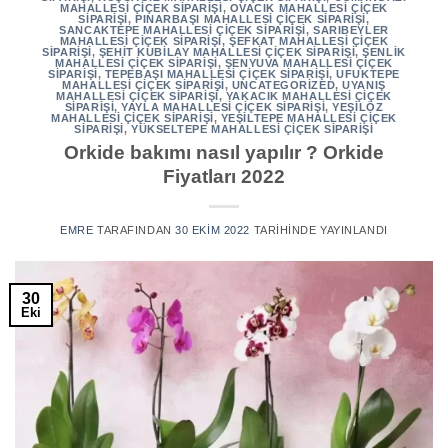
MAHALLESI ÇIÇEK SIPARIŞI
,
OVACIK MAHALLESI ÇIÇEK
SIPARIŞI
,
PINARBAŞI MAHALLESI ÇIÇEK SIPARIŞI
,
SANCAKTEPE MAHALLESI ÇIÇEK SIPARIŞI
,
SARIBEYLER
MAHALLESI ÇIÇEK SIPARIŞI
,
ŞEFKAT MAHALLESI ÇIÇEK
SIPARIŞI
,
ŞEHIT KUBILAY MAHALLESI ÇIÇEK SIPARIŞI
,
ŞENLIK
MAHALLESI ÇIÇEK SIPARIŞI
,
ŞENYUVA MAHALLESI ÇIÇEK
SIPARIŞI
,
TEPEBAŞI MAHALLESI ÇIÇEK SIPARIŞI
,
UFUKTEPE
MAHALLESI ÇIÇEK SIPARIŞI
,
UNCATEGORIZED
,
UYANIŞ
MAHALLESI ÇIÇEK SIPARIŞI
,
YAKACIK MAHALLESI ÇIÇEK
SIPARIŞI
,
YAYLA MAHALLESI ÇIÇEK SIPARIŞI
,
YEŞILÖZ
MAHALLESI ÇIÇEK SIPARIŞI
,
YEŞILTEPE MAHALLESI ÇIÇEK
SIPARIŞI
,
YÜKSELTEPE MAHALLESI ÇIÇEK SIPARIŞI
Orkide bakımı nasıl yapılır ? Orkide
Fiyatları 2022
EMRE
TARAFINDAN
30 EKIM 2022
TARIHINDE YAYINLANDI
30
Eki