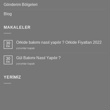
Gönderim Bölgeleri
Blog
MAKALELER
Orkide bakımı nasıl yapılır ? Orkide Fiyatları 2022
30
Eki
Orkide
yorumlar kapalı
bakımı
nasıl
Gül Bakımı Nasıl Yapılır ?
30
yapılır
Eki
Gül
yorumlar kapalı
?
Bakımı
Orkide
Nasıl
Fiyatları
Yapılır
YERIMIZ
2022
?
için
için