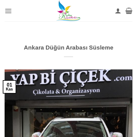
İçeriğe
atla
Ankara Düğün Arabası Süsleme
01
Kas