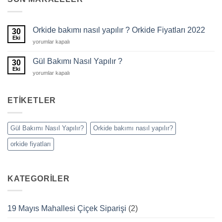
Orkide bakımı nasıl yapılır ? Orkide Fiyatları 2022
30
Eki
Orkide
yorumlar kapalı
bakımı
nasıl
Gül Bakımı Nasıl Yapılır ?
30
yapılır
Eki
Gül
yorumlar kapalı
?
Bakımı
Orkide
Nasıl
Fiyatları
Yapılır
ETIKETLER
2022
?
için
için
Gül Bakımı Nasıl Yapılır?
Orkide bakımı nasıl yapılır?
orkide fiyatları
KATEGORILER
19 Mayıs Mahallesi Çiçek Siparişi
(2)