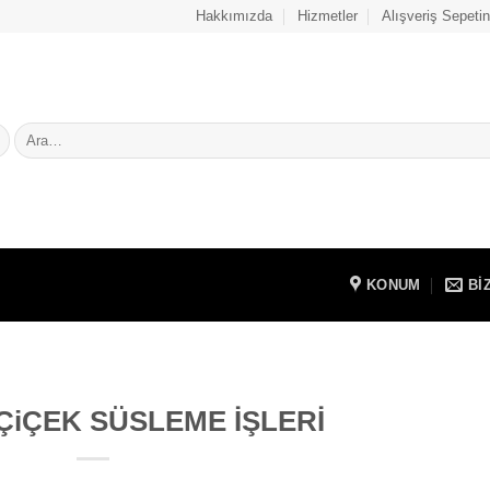
Hakkımızda
Hizmetler
Alışveriş Sepetin
Ara:
KONUM
BI
iÇEK SÜSLEME İŞLERİ