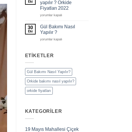
Eki
yapılır ? Orkide
Fiyatları 2022
Orkide
yorumlar kapalı
bakımı
nasıl
Gül Bakımı Nasıl
30
yapılır
Eki
Yapılır ?
?
Gül
yorumlar kapalı
Orkide
Bakımı
Fiyatları
Nasıl
2022
Yapılır
ETIKETLER
için
?
için
Gül Bakımı Nasıl Yapılır?
Orkide bakımı nasıl yapılır?
orkide fiyatları
KATEGORILER
19 Mayıs Mahallesi Çiçek