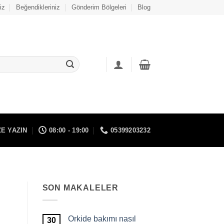
iz
Beğendikleriniz
Gönderim Bölgeleri
Blog
ZE YAZIN
08:00 - 19:00
05399203232
SON MAKALELER
Orkide bakımı nasıl
30