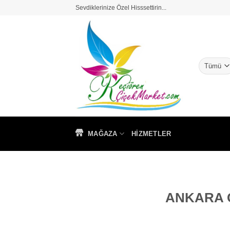
İçeriğe
Sevdiklerinize Özel Hisssettirin...
atla
MAĞAZA
HIZMETLER
ANKARA Ç